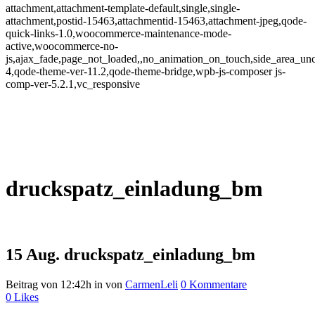
attachment,attachment-template-default,single,single-
attachment,postid-15463,attachmentid-15463,attachment-jpeg,qode-
quick-links-1.0,woocommerce-maintenance-mode-
active,woocommerce-no-
js,ajax_fade,page_not_loaded,,no_animation_on_touch,side_area_un
4,qode-theme-ver-11.2,qode-theme-bridge,wpb-js-composer js-
comp-ver-5.2.1,vc_responsive
druckspatz_einladung_bm
15 Aug.
druckspatz_einladung_bm
Beitrag von 12:42h
in
von
CarmenLeli
0 Kommentare
0
Likes