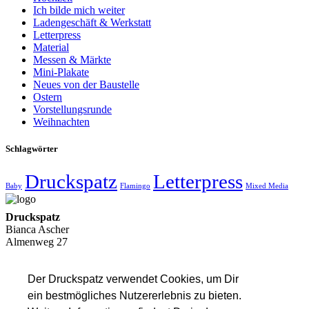
Ich bilde mich weiter
Ladengeschäft & Werkstatt
Letterpress
Material
Messen & Märkte
Mini-Plakate
Neues von der Baustelle
Ostern
Vorstellungsrunde
Weihnachten
Schlagwörter
Druckspatz
Letterpress
Baby
Flamingo
Mixed Media
Druckspatz
Bianca Ascher
Almenweg 27
73550 Waldstetten
post@druck-spatz.de
Der Druckspatz verwendet Cookies, um Dir
Impressum & Kontakt
ein bestmögliches Nutzererlebnis zu bieten.